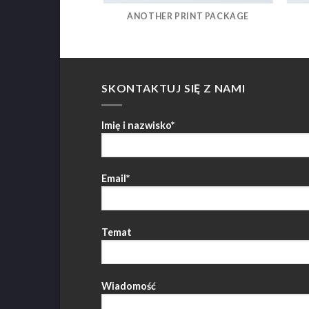
AZINE
ANOTHER PRINT PACKAGE
SKONTAKTUJ SIĘ Z NAMI
Imię i nazwisko*
Email*
Temat
Wiadomość