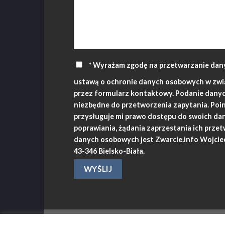
* Wyrażam zgodę na przetwarzanie dan
ustawą o ochronie danych osobowych w zwi
przez formularz kontaktowy. Podanie danych
niezbędne do przetworzenia zapytania. Poi
przysługuje mi prawo dostępu do swoich dan
poprawiania, żądania zaprzestania ich prze
danych osobowych jest Zwarcie.info Wojciec
43-346 Bielsko-Biała.
STRONA GŁÓWNA
USŁUGI
O FIRMIE
REFER