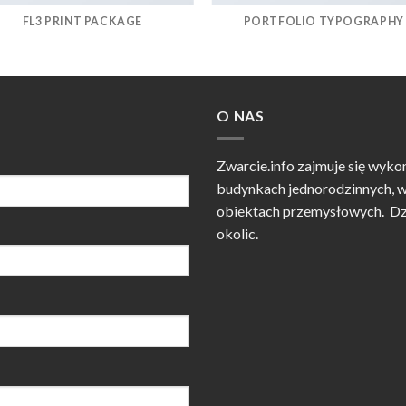
FL3 PRINT PACKAGE
PORTFOLIO TYPOGRAPHY
O NAS
Zwarcie.info zajmuje się wyko
budynkach jednorodzinnych, w
obiektach przemysłowych. Dzia
okolic.