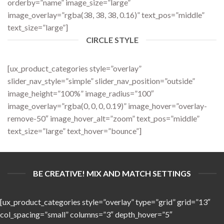
orderby=”name” image_size=”large”
image_overlay=”rgba(38, 38, 38, 0.16)” text_pos=”middle”
text_size=”large”]
CIRCLE STYLE
[ux_product_categories style=”overlay”
slider_nav_style=”simple” slider_nav_position=”outside”
image_height=”100%” image_radius=”100″
image_overlay=”rgba(0, 0, 0, 0.19)” image_hover=”overlay-
remove-50″ image_hover_alt=”zoom” text_pos=”middle”
text_size=”large” text_hover=”bounce”]
BE CREATIVE! MIX AND MATCH SETTINGS
[ux_product_categories style=”overlay” type=”grid” grid=”13″
col_spacing=”small” columns=”3″ depth_hover=”5″