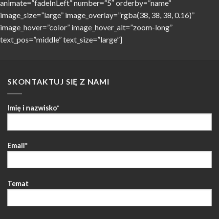
animate=”fadeInLeft” number=”5″ orderby=”name”
image_size=”large” image_overlay=”rgba(38, 38, 38, 0.16)”
image_hover=”color” image_hover_alt=”zoom-long”
text_pos=”middle” text_size=”large”]
SKONTAKTUJ SIĘ Z NAMI
Imię i nazwisko*
Email*
Temat