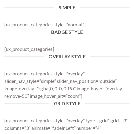
SIMPLE
[ux_product_categories style=”normal”]
BADGE STYLE
[ux_product_categories]
OVERLAY STYLE
[ux_product_categories style=”overlay”
slider_nav_style=”simple” slider_nav_position=”outside”
image_overlay=”rgba(0, 0, 0, 0.19)” image_hover=”overlay-
remove-50″ image_hover_alt=”zoom”]
GRID STYLE
[ux_product_categories style=”overlay” type=”grid” grid=”3″
columns=”3″ animate=”fadeInLeft” number=”4″