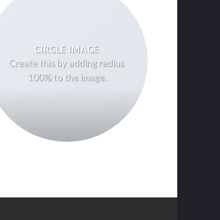
CIRCLE IMAGE
Create this by adding radius
100% to the image.