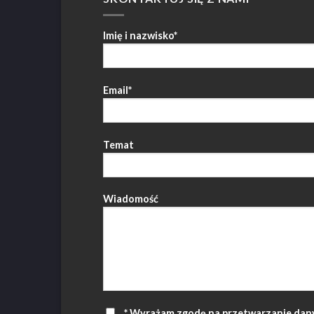
Imię i nazwisko*
Email*
Temat
Wiadomość
* Wyrażam zgodę na przetwarzanie dan