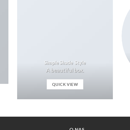
Simple Shade Style
A beautiful box.
QUICK VIEW
O NAS