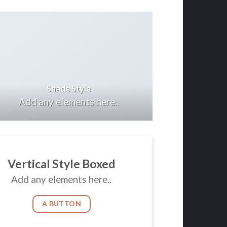
Shade Style
Add any elements here..
Vertical Style Boxed
Add any elements here..
A BUTTON