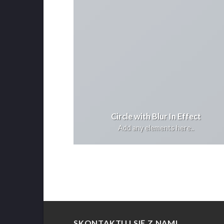
Circle with Blur In Effect
Add any elements here..
SKONTAKTUJ SIĘ Z NAMI