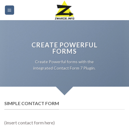
Skip
to
content
CREATE POWERFUL
FORMS
Create Powerful forms with the
integrated Contact Form 7 Plugin.
SIMPLE CONTACT FORM
(insert contact form here)