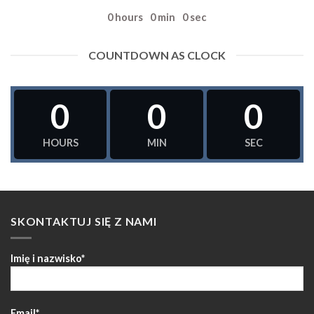
0
hours
0
min
0
sec
COUNTDOWN AS CLOCK
0
0
0
HOURS
MIN
SEC
SKONTAKTUJ SIĘ Z NAMI
Imię i nazwisko*
Email*