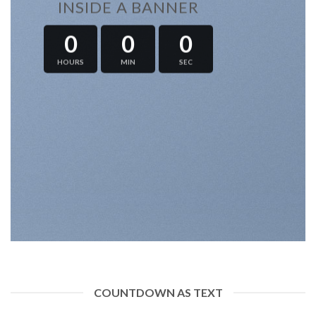
INSIDE A BANNER
0
0
0
HOURS
MIN
SEC
COUNTDOWN AS TEXT