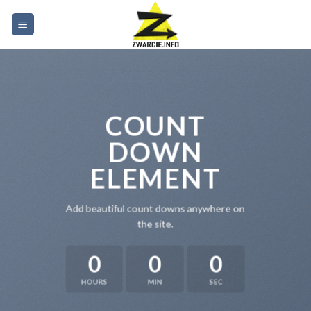
Skip
to
content
COUNT
DOWN
ELEMENT
Add beautiful count downs anywhere on
the site.
0
0
0
HOURS
MIN
SEC